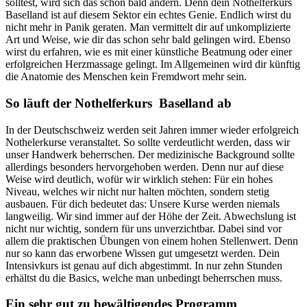
solltest, wird sich das schon bald ändern. Denn dein Nothelferkurs
Baselland ist auf diesem Sektor ein echtes Genie. Endlich wirst du
nicht mehr in Panik geraten. Man vermittelt dir auf unkomplizierte
Art und Weise, wie dir das schon sehr bald gelingen wird. Ebenso
wirst du erfahren, wie es mit einer künstliche Beatmung oder einer
erfolgreichen Herzmassage gelingt. Im Allgemeinen wird dir künftig
die Anatomie des Menschen kein Fremdwort mehr sein.
So läuft der Nothelferkurs Baselland ab
In der Deutschschweiz werden seit Jahren immer wieder erfolgreich
Nothelerkurse veranstaltet. So sollte verdeutlicht werden, dass wir
unser Handwerk beherrschen. Der medizinische Background sollte
allerdings besonders hervorgehoben werden. Denn nur auf diese
Weise wird deutlich, wofür wir wirklich stehen: Für ein hohes
Niveau, welches wir nicht nur halten möchten, sondern stetig
ausbauen. Für dich bedeutet das: Unsere Kurse werden niemals
langweilig. Wir sind immer auf der Höhe der Zeit. Abwechslung ist
nicht nur wichtig, sondern für uns unverzichtbar. Dabei sind vor
allem die praktischen Übungen von einem hohen Stellenwert. Denn
nur so kann das erworbene Wissen gut umgesetzt werden. Dein
Intensivkurs ist genau auf dich abgestimmt. In nur zehn Stunden
erhältst du die Basics, welche man unbedingt beherrschen muss.
Ein sehr gut zu bewältigendes Programm