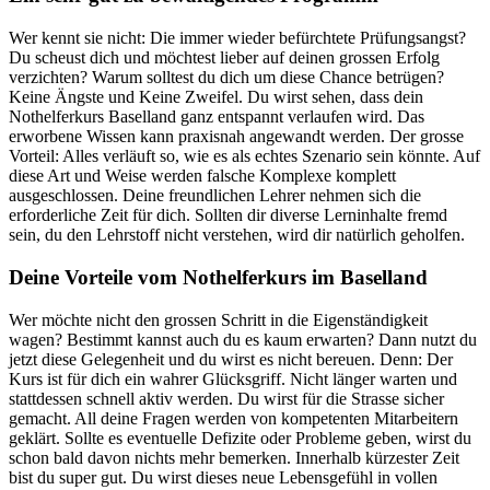
Wer kennt sie nicht: Die immer wieder befürchtete Prüfungsangst?
Du scheust dich und möchtest lieber auf deinen grossen Erfolg
verzichten? Warum solltest du dich um diese Chance betrügen?
Keine Ängste und Keine Zweifel. Du wirst sehen, dass dein
Nothelferkurs Baselland ganz entspannt verlaufen wird. Das
erworbene Wissen kann praxisnah angewandt werden. Der grosse
Vorteil: Alles verläuft so, wie es als echtes Szenario sein könnte. Auf
diese Art und Weise werden falsche Komplexe komplett
ausgeschlossen. Deine freundlichen Lehrer nehmen sich die
erforderliche Zeit für dich. Sollten dir diverse Lerninhalte fremd
sein, du den Lehrstoff nicht verstehen, wird dir natürlich geholfen.
Deine Vorteile vom Nothelferkurs im Baselland
Wer möchte nicht den grossen Schritt in die Eigenständigkeit
wagen? Bestimmt kannst auch du es kaum erwarten? Dann nutzt du
jetzt diese Gelegenheit und du wirst es nicht bereuen. Denn: Der
Kurs ist für dich ein wahrer Glücksgriff. Nicht länger warten und
stattdessen schnell aktiv werden. Du wirst für die Strasse sicher
gemacht. All deine Fragen werden von kompetenten Mitarbeitern
geklärt. Sollte es eventuelle Defizite oder Probleme geben, wirst du
schon bald davon nichts mehr bemerken. Innerhalb kürzester Zeit
bist du super gut. Du wirst dieses neue Lebensgefühl in vollen