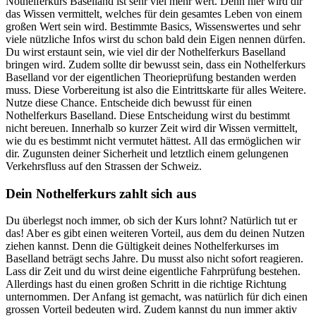
Nothelferkurs Baselland ist sehr viel mehr wert. Denn hier wird dir
das Wissen vermittelt, welches für dein gesamtes Leben von einem
großen Wert sein wird. Bestimmte Basics, Wissenswertes und sehr
viele nützliche Infos wirst du schon bald dein Eigen nennen dürfen.
Du wirst erstaunt sein, wie viel dir der Nothelferkurs Baselland
bringen wird. Zudem sollte dir bewusst sein, dass ein Nothelferkurs
Baselland vor der eigentlichen Theorieprüfung bestanden werden
muss. Diese Vorbereitung ist also die Eintrittskarte für alles Weitere.
Nutze diese Chance. Entscheide dich bewusst für einen
Nothelferkurs Baselland. Diese Entscheidung wirst du bestimmt
nicht bereuen. Innerhalb so kurzer Zeit wird dir Wissen vermittelt,
wie du es bestimmt nicht vermutet hättest. All das ermöglichen wir
dir. Zugunsten deiner Sicherheit und letztlich einem gelungenen
Verkehrsfluss auf den Strassen der Schweiz.
Dein Nothelferkurs zahlt sich aus
Du überlegst noch immer, ob sich der Kurs lohnt? Natürlich tut er
das! Aber es gibt einen weiteren Vorteil, aus dem du deinen Nutzen
ziehen kannst. Denn die Gültigkeit deines Nothelferkurses im
Baselland beträgt sechs Jahre. Du musst also nicht sofort reagieren.
Lass dir Zeit und du wirst deine eigentliche Fahrprüfung bestehen.
Allerdings hast du einen großen Schritt in die richtige Richtung
unternommen. Der Anfang ist gemacht, was natürlich für dich einen
grossen Vorteil bedeuten wird. Zudem kannst du nun immer aktiv